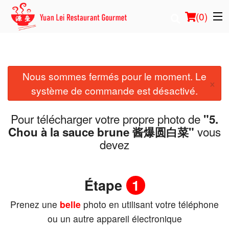
(
0
)
Nous sommes fermés pour le moment. Le
Commander en ligne
×
système de commande est désactivé.
Emplacement
Pour télécharger votre propre photo de
"5.
Français
vous
Chou à la sauce brune 酱爆圆白菜"
devez
Connection
Inscription
Étape
1
Prenez une
belle
photo en utilisant votre téléphone
Panier (0)
ou un autre appareil électronique