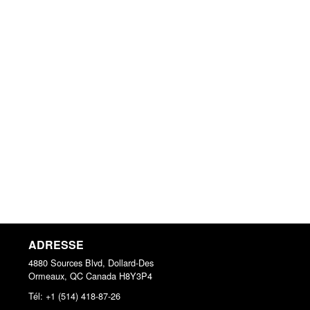
ADRESSE
4880 Sources Blvd, Dollard-Des
Ormeaux, QC
Canada
H8Y3P4
Tél:
+1 (514) 418-87-26