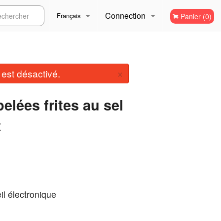
Connection
ercher
Français
Panier (0)
Inscription
Français
×
st désactivé.
English
pelées frites au sel
z
il électronique