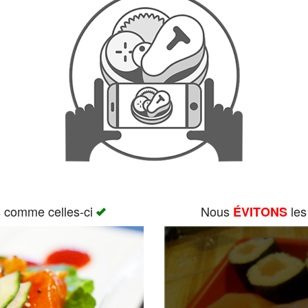
s comme celles-ci
Nous
les
ÉVITONS