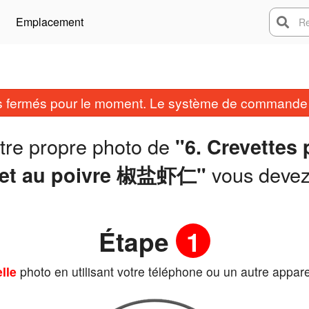
Emplacement
Rech
fermés pour le moment. Le système de commande e
otre propre photo de
"6. Crevettes 
vous deve
et au poivre 椒盐虾仁"
Étape
1
lle
photo en utilisant votre téléphone ou un autre appare