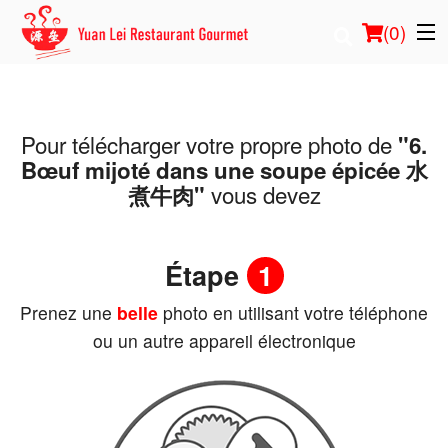
(
0
)
Pour télécharger votre propre photo de
"6.
Commander en ligne
Bœuf mijoté dans une soupe épicée 水
vous devez
煮牛肉"
Emplacement
Français
Étape
1
Connection
Prenez une
belle
photo en utilisant votre téléphone
ou un autre appareil électronique
Inscription
Panier (0)