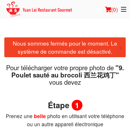
(
0
)
Nous sommes fermés pour le moment. Le
Commander en ligne
×
système de commande est désactivé.
Emplacement
Pour télécharger votre propre photo de
"9.
Français
Poulet sauté au brocoli 西兰花鸡丁"
vous devez
Connection
Inscription
Étape
1
Prenez une
belle
photo en utilisant votre téléphone
Panier (0)
ou un autre appareil électronique