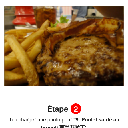
Étape
2
Télécharger une photo pour
"9. Poulet sauté au
brocoli 西兰花鸡丁"