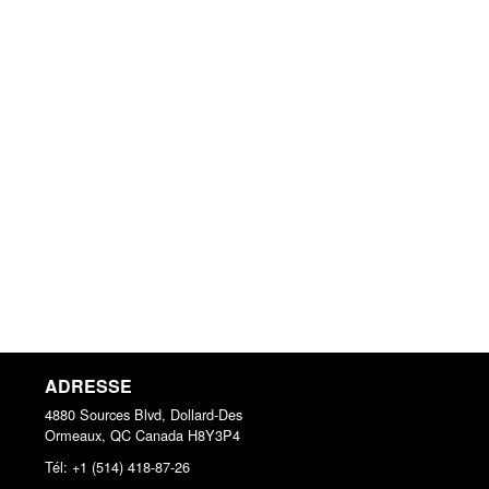
ADRESSE
4880 Sources Blvd, Dollard-Des
Ormeaux, QC
Canada
H8Y3P4
Tél:
+1 (514) 418-87-26