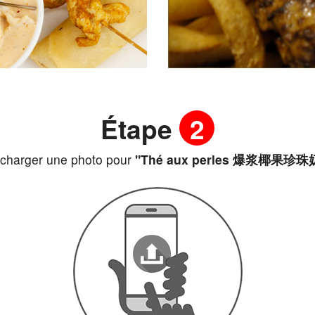
Étape
2
charger une photo pour
"Thé aux perles 爆浆椰果珍珠