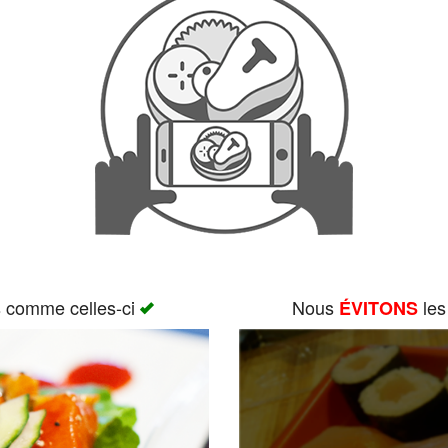
s comme celles-ci
Nous
les
ÉVITONS