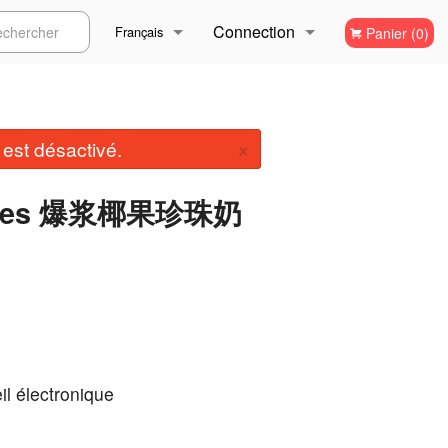
Connection
ercher
Français
Panier (0)
Inscription
Français
×
st désactivé.
English
perles 爆浆椰果珍珠奶
il électronique