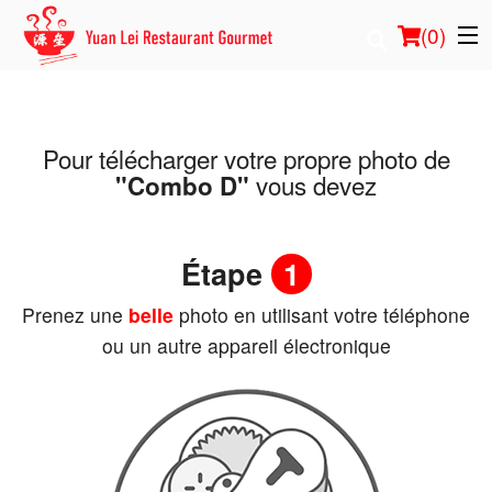
(
0
)
Pour télécharger votre propre photo de
Commander en ligne
vous devez
"Combo D"
Emplacement
Étape
1
Français
Prenez une
belle
photo en utilisant votre téléphone
Connection
ou un autre appareil électronique
Inscription
Panier (0)