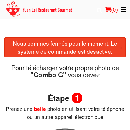
(
0
)
Nous sommes fermés pour le moment. Le
Commander en ligne
×
système de commande est désactivé.
Emplacement
Pour télécharger votre propre photo de
Français
vous devez
"Combo G"
Connection
Étape
1
Inscription
Prenez une
belle
photo en utilisant votre téléphone
Panier (0)
ou un autre appareil électronique