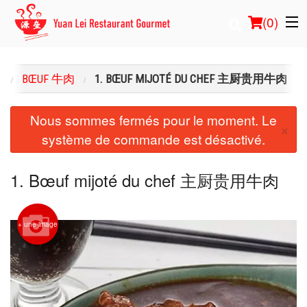
(
0
)
U
BŒUF 牛肉
1. BŒUF MIJOTÉ DU CHEF 主厨贵用牛肉
Commander en ligne
Nous sommes fermés pour le moment. Le
×
système de commande est désactivé.
Emplacement
Français
1. Bœuf mijoté du chef 主厨贵用牛肉
Connection
+ une image
Inscription
Panier (0)