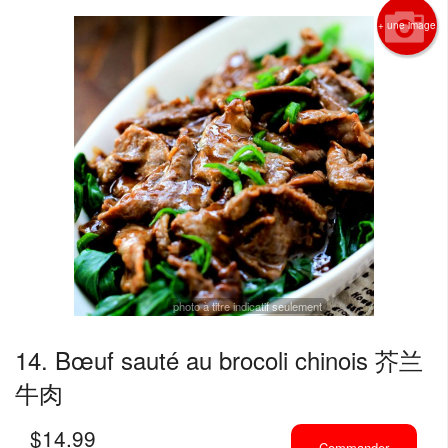
+ une image
photo à titre indicatif seulement
14. Bœuf sauté au brocoli chinois 芥兰
牛肉
$
14.99
Commander