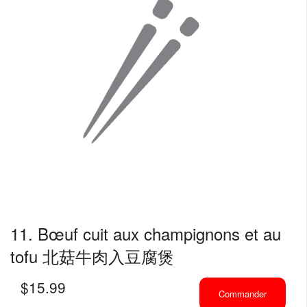
11. Bœuf cuit aux champignons et au
tofu 北菇牛肉入豆腐煲
$
15.99
Commander