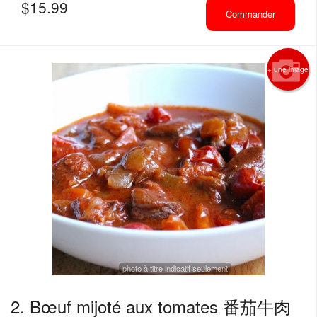
$
15.99
Commander
+ une image
photo à titre indicatif seulement
2. Bœuf mijoté aux tomates 番茄牛肉