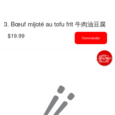
3. Bœuf mijoté au tofu frit 牛肉油豆腐
$
19.99
Commander
+ une image