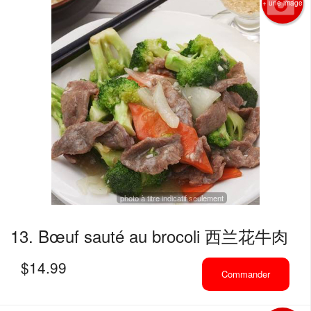
+ une image
photo à titre indicatif seulement
13. Bœuf sauté au brocoli 西兰花牛肉
$
14.99
Commander