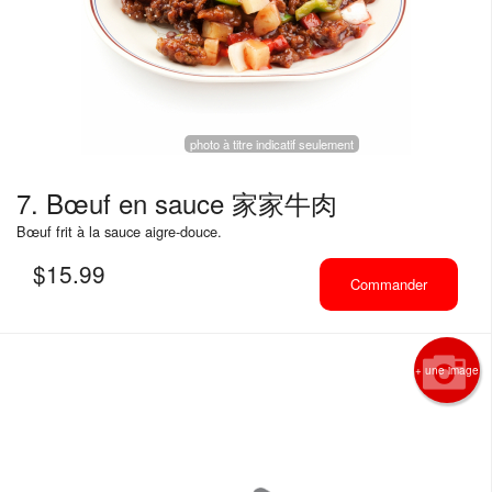
photo à titre indicatif seulement
7. Bœuf en sauce 家家牛肉
Bœuf frit à la sauce aigre-douce.
$
15.99
Commander
+ une image