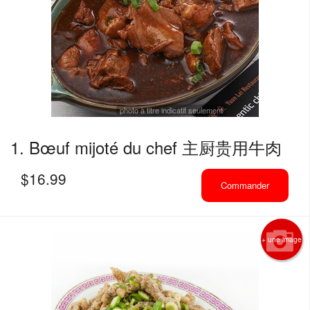
Rechercher
photo à titre indicatif seulement
1. Bœuf mijoté du chef 主厨贵用牛肉
$
16.99
Commander
+ une image