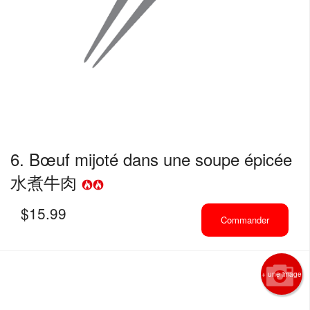
6. Bœuf mijoté dans une soupe épicée
水煮牛肉
$
15.99
Commander
+ une image