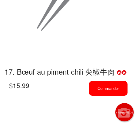
17. Bœuf au piment chili 尖椒牛肉
$
15.99
Commander
+ une image