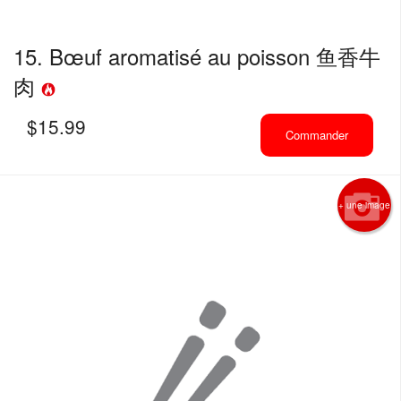
15. Bœuf aromatisé au poisson 鱼香牛
肉
$
15.99
Commander
+ une image