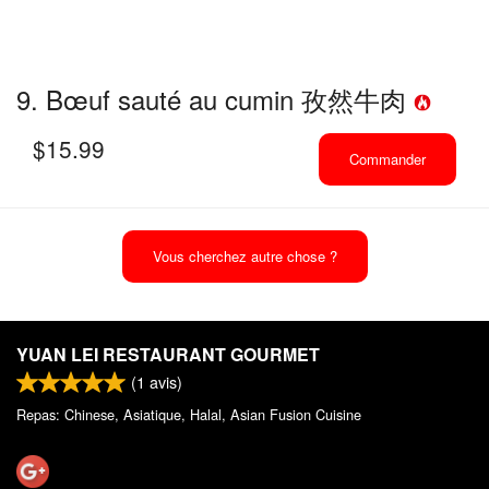
9. Bœuf sauté au cumin 孜然牛肉
$
15.99
Commander
Vous cherchez autre chose ?
YUAN LEI RESTAURANT GOURMET
(
1
avis)
Repas: Chinese, Asiatique, Halal, Asian Fusion Cuisine