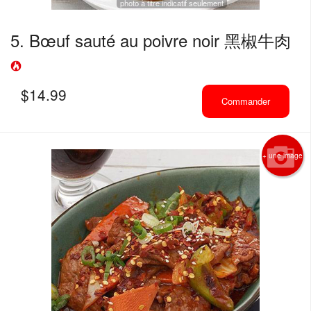
photo à titre indicatif seulement
5. Bœuf sauté au poivre noir 黑椒牛肉
$
14.99
Commander
+ une image