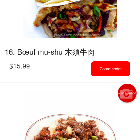
photo à titre indicatif seulement
16. Bœuf mu-shu 木须牛肉
$
15.99
Commander
+ une image