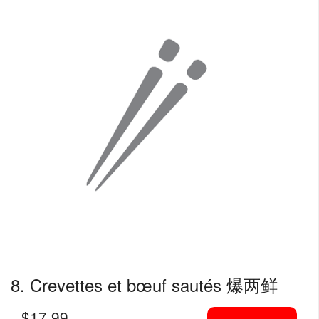
8. Crevettes et bœuf sautés 爆两鲜
$
17.99