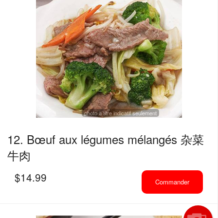
photo à titre indicatif seulement
12. Bœuf aux légumes mélangés 杂菜
牛肉
$
14.99
Commander