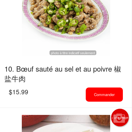
photo à titre indicatif seulement
10. Bœuf sauté au sel et au poivre 椒
盐牛肉
$
15.99
Commander
+ une image