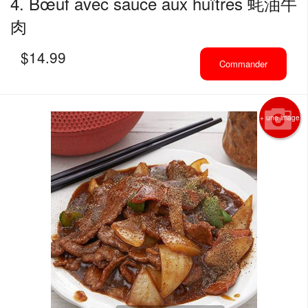
4. Bœuf avec sauce aux huîtres 蚝油牛
肉
$
14.99
Commander
+ une image