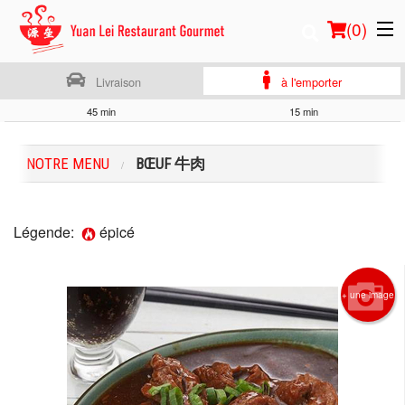
(
0
)
Livraison
à l'emporter
45 min
15 min
Commander en ligne
NOTRE MENU
BŒUF 牛肉
Emplacement
Français
Légende:
épicé
Connection
+ une image
Inscription
Panier (0)