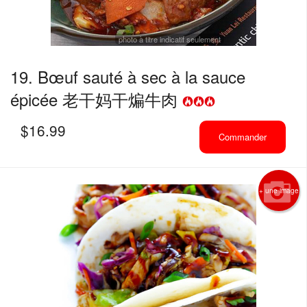
photo à titre indicatif seulement
19. Bœuf sauté à sec à la sauce
épicée 老干妈干煸牛肉
$
16.99
Commander
+ une image