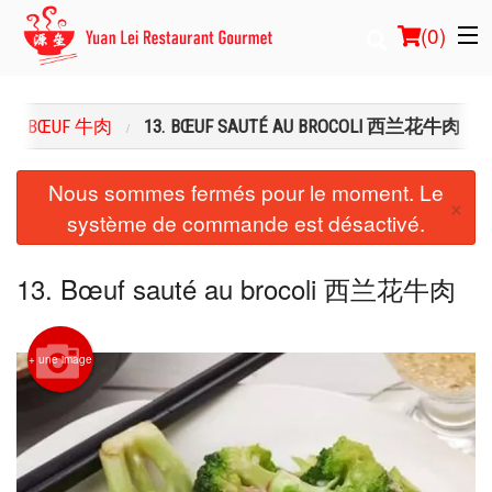
(
0
)
BŒUF 牛肉
13. BŒUF SAUTÉ AU BROCOLI 西兰花牛肉
Commander en ligne
Nous sommes fermés pour le moment. Le
×
système de commande est désactivé.
Emplacement
Français
13. Bœuf sauté au brocoli 西兰花牛肉
Connection
+ une image
Inscription
Panier (0)