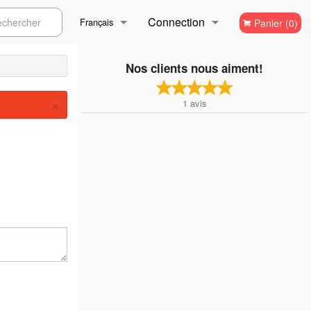
Connection
ercher
Français
Panier (0)
Inscription
Français
Nos clients nous aiment!
×
1
avis
English