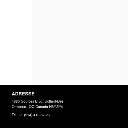
ADRESSE
4880 Sources Blvd, Dollard-Des
Ormeaux, QC
Canada
H8Y3P4
Tél:
+1 (514) 418-87-26