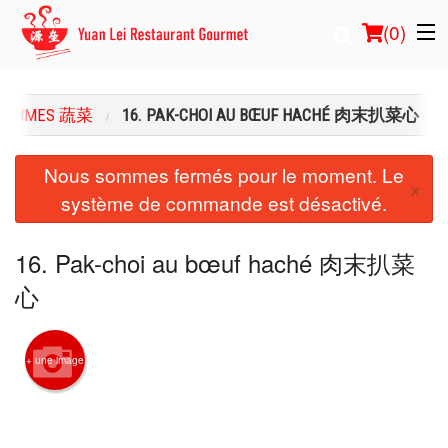
(
0
)
ÉGUMES 蔬菜
16. PAK-CHOI AU BŒUF HACHÉ 肉末扒菜心
Commander en ligne
Nous sommes fermés pour le moment. Le
×
système de commande est désactivé.
Emplacement
Français
16. Pak-choi au bœuf haché 肉末扒菜
心
Connection
Inscription
+ une image
Panier (0)