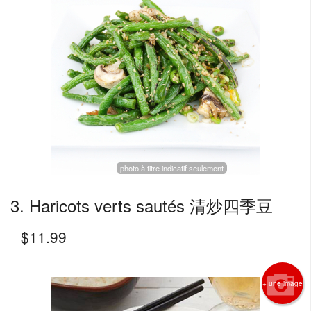
photo à titre indicatif seulement
3. Haricots verts sautés 清炒四季豆
$
11.99
+ une image