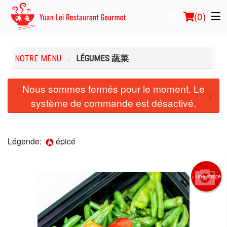
(
0
)
NOTRE MENU
LÉGUMES 蔬菜
Commander en ligne
Nous sommes fermés pour le moment. Le
×
système de commande est désactivé.
Emplacement
Français
Légende:
épicé
Connection
Inscription
+ une image
Panier (0)