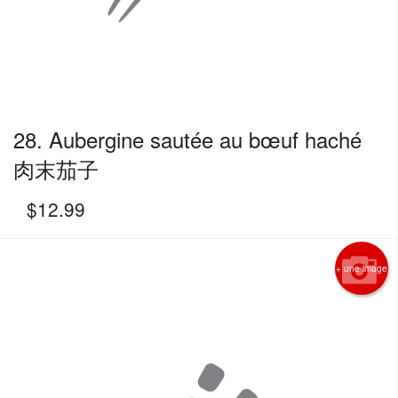
28. Aubergine sautée au bœuf haché
肉末茄子
$
12.99
+ une image