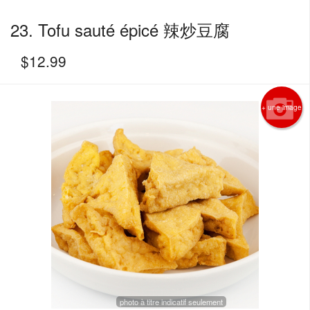
23. Tofu sauté épicé 辣炒豆腐
$
12.99
+ une image
photo à titre indicatif seulement