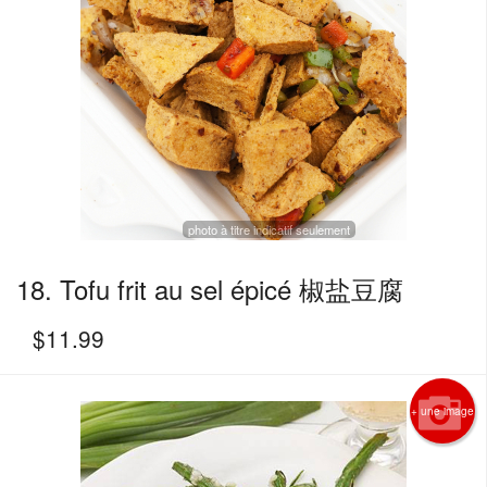
photo à titre indicatif seulement
18. Tofu frit au sel épicé 椒盐豆腐
$
11.99
+ une image