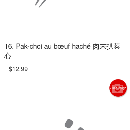
16. Pak-choi au bœuf haché 肉末扒菜
心
$
12.99
+ une image