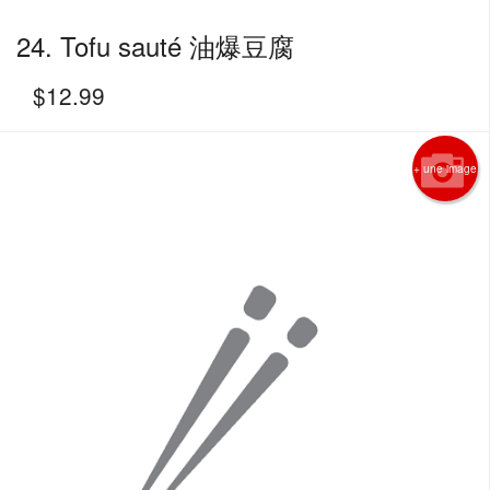
24. Tofu sauté 油爆豆腐
$
12.99
+ une image