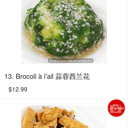
photo à titre indicatif seulement
13. Brocoli à l’ail 蒜蓉西兰花
$
12.99
+ une image