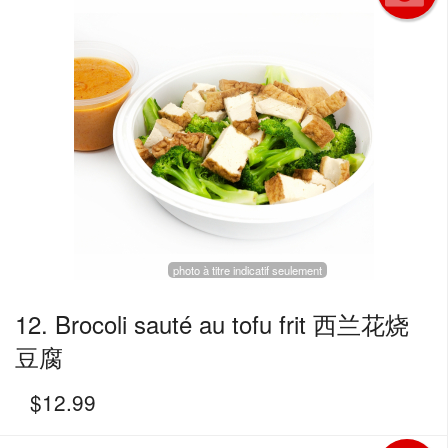
photo à titre indicatif seulement
12. Brocoli sauté au tofu frit 西兰花烧
豆腐
$
12.99