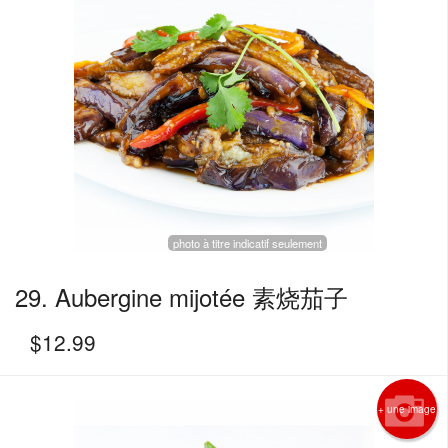
photo à titre indicatif seulement
29. Aubergine mijotée 素烧茄子
$
12.99
+ une image