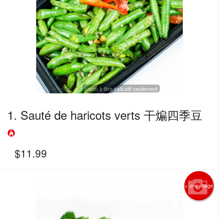
Rechercher
photo à titre indicatif seulement
1. Sauté de haricots verts 干煸四季豆
$
11.99
+ une image