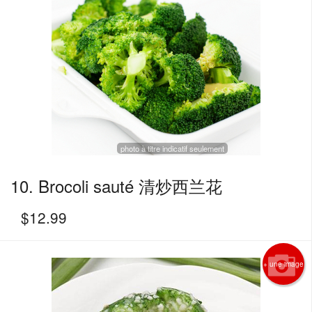
photo à titre indicatif seulement
10. Brocoli sauté 清炒西兰花
$
12.99
+ une image