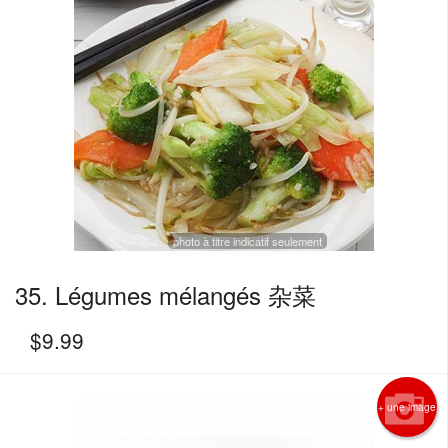
photo à titre indicatif seulement
35. Légumes mélangés 杂菜
$
9.99
+ une image