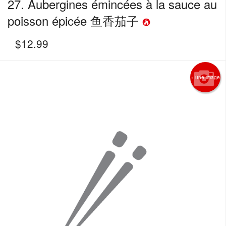
27. Aubergines émincées à la sauce au
poisson épicée 鱼香茄子
$
12.99
+ une image