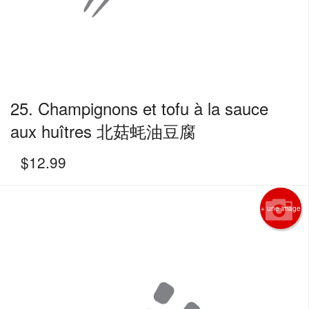
25. Champignons et tofu à la sauce
aux huîtres 北菇蚝油豆腐
$
12.99
+ une image