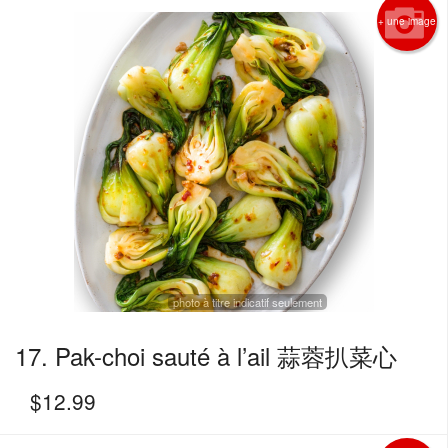
+ une image
photo à titre indicatif seulement
17. Pak-choi sauté à l’ail 蒜蓉扒菜心
$
12.99