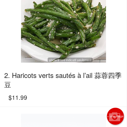
photo à titre indicatif seulement
2. Haricots verts sautés à l’ail 蒜蓉四季
豆
$
11.99
+ une image