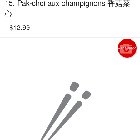
15. Pak-choi aux champignons 香菇菜
心
$
12.99
+ une image