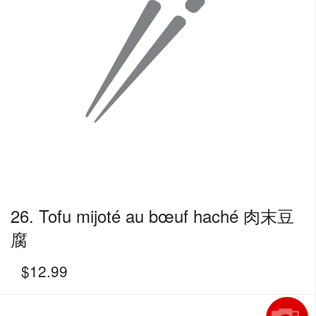
26. Tofu mijoté au bœuf haché 肉末豆
腐
$
12.99