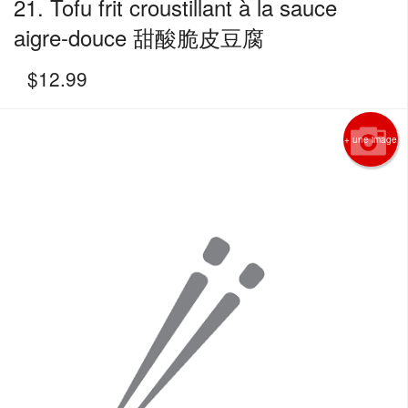
21. Tofu frit croustillant à la sauce
aigre-douce 甜酸脆皮豆腐
$
12.99
+ une image