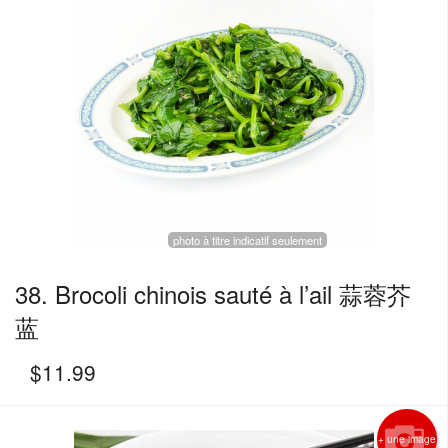
photo à titre indicatif seulement
38. Brocoli chinois sauté à l’ail 蒜蓉芥
蓝
$
11.99
+ une image