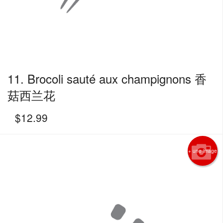
11. Brocoli sauté aux champignons 香
菇西兰花
$
12.99
+ une image