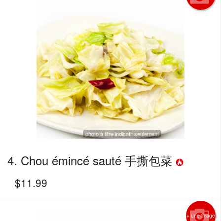
photo à titre indicatif seulement
4. Chou émincé sauté 手撕包菜
$
11.99
+ une image