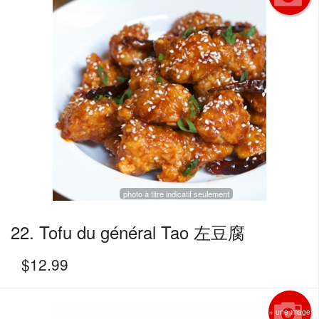
photo à titre indicatif seulement
22. Tofu du général Tao 左豆腐
$
12.99
+ une image