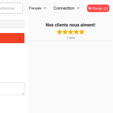
Connection
ercher
Français
Panier (0)
Inscription
Français
Nos clients nous aiment!
×
1
avis
English