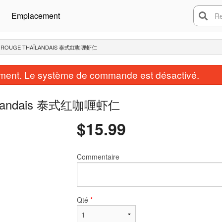
Emplacement
Rech
RY ROUGE THAÏLANDAIS 泰式红咖喱虾仁
ent. Le système de commande est désactivé.
 thaïlandais 泰式红咖喱虾仁
$
15.99
Commentaire
Qté
*