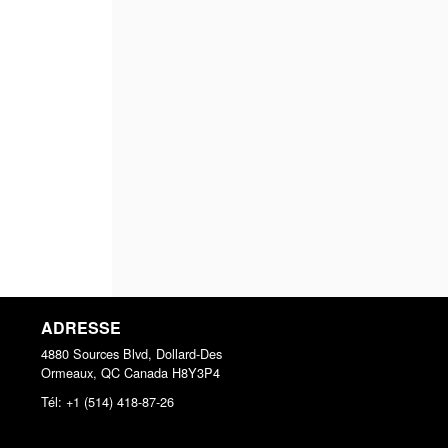
ADRESSE
4880 Sources Blvd, Dollard-Des
Ormeaux, QC
Canada
H8Y3P4
Tél:
+1 (514) 418-87-26