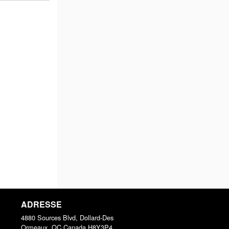
ADRESSE
4880 Sources Blvd, Dollard-Des
Ormeaux, QC
Canada
H8Y3P4