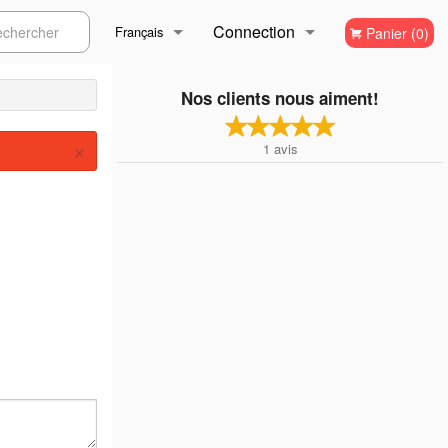
Connection
ercher
Français
Panier (0)
Inscription
Français
Nos clients nous aiment!
×
1
avis
English