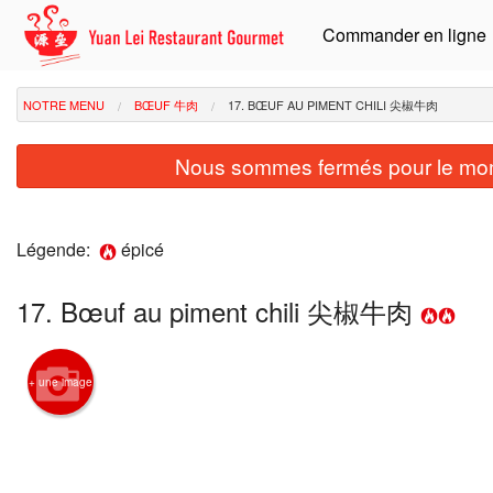
Commander en ligne
NOTRE MENU
BŒUF 牛肉
17. BŒUF AU PIMENT CHILI 尖椒牛肉
Nous sommes fermés pour le mom
Légende:
épicé
17. Bœuf au piment chili 尖椒牛肉
+ une image