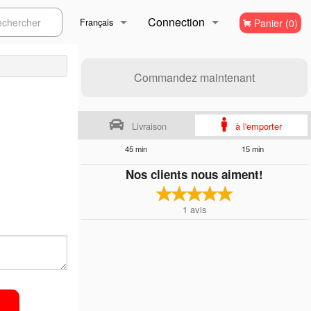
Connection
ercher
Français
Panier (0)
Inscription
Français
Commandez maintenant
English
Livraison
à l'emporter
45 min
15 min
Nos clients nous aiment!
1
avis