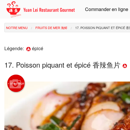
Commander en ligne
NOTRE MENU
FRUITS DE MER 海鲜
17. POISSON PIQUANT ET ÉPICÉ
Légende:
épicé
17. Poisson piquant et épicé 香辣鱼片
+ une image