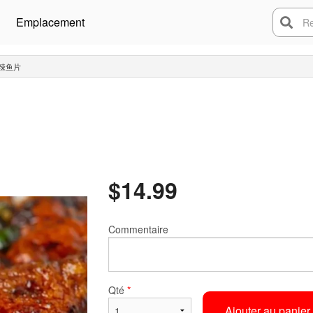
Emplacement
Rech
 香辣鱼片
$
14.99
Commentaire
Qté
*
Ajouter au panier