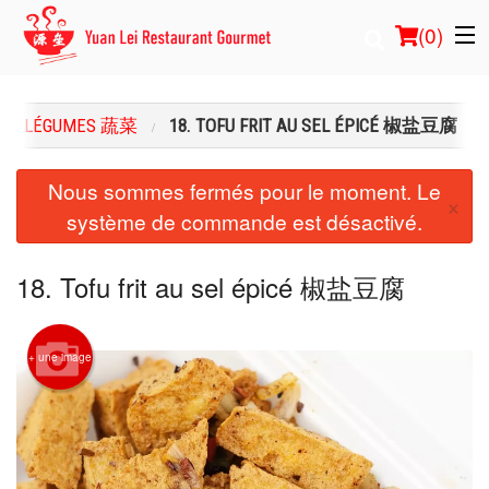
(
0
)
LÉGUMES 蔬菜
18. TOFU FRIT AU SEL ÉPICÉ 椒盐豆腐
Commander en ligne
Nous sommes fermés pour le moment. Le
×
système de commande est désactivé.
Emplacement
Français
18. Tofu frit au sel épicé 椒盐豆腐
Connection
+ une image
Inscription
Panier (0)