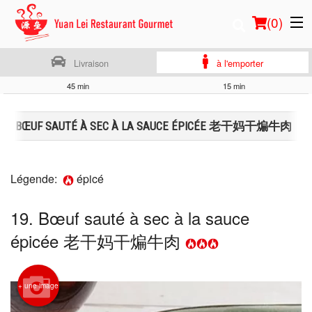
(
0
)
Livraison
à l'emporter
45 min
15 min
Commander en ligne
19. BŒUF SAUTÉ À SEC À LA SAUCE ÉPICÉE 老干妈干煸牛肉
Emplacement
Français
Légende:
épicé
Connection
19. Bœuf sauté à sec à la sauce
épicée 老干妈干煸牛肉
Inscription
Panier (0)
+ une image