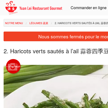
Commander en ligne
NOTRE MENU
LÉGUMES 蔬菜
2. HARICOTS VERTS SAUTÉS À L’AIL 蒜
Nous sommes fermés pour le mom
2. Haricots verts sautés à l’ail 蒜蓉四季
+ une image