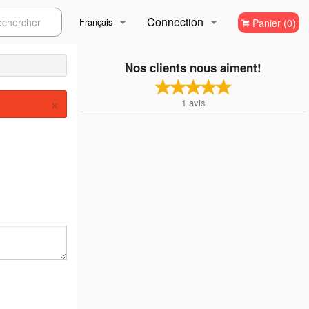
Connection
ercher
Français
Panier (0)
Inscription
Français
Nos clients nous aiment!
×
1
avis
English