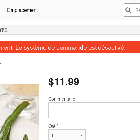
Emplacement
Rech
蓉四季豆
ent. Le système de commande est désactivé.
豆
$
11.99
Commentaire
Qté
*