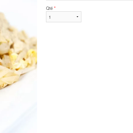
Qté
*