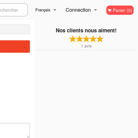
Connection
ercher
Français
Panier (0)
Inscription
Français
Nos clients nous aiment!
×
1
avis
English