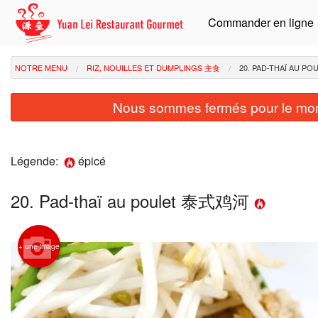
Commander en ligne
NOTRE MENU
RIZ, NOUILLES ET DUMPLINGS 主食
20. PAD-THAÏ AU 
Nous sommes fermés pour le mom
Légende:
épicé
20. Pad-thaï au poulet 泰式鸡河
+ une image