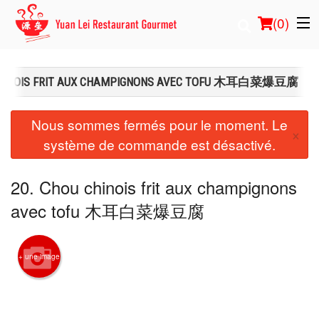
(
0
)
 CHINOIS FRIT AUX CHAMPIGNONS AVEC TOFU 木耳白菜爆豆腐
Commander en ligne
Nous sommes fermés pour le moment. Le
×
système de commande est désactivé.
Emplacement
Français
20. Chou chinois frit aux champignons
avec tofu 木耳白菜爆豆腐
Connection
Inscription
+ une image
Panier (0)