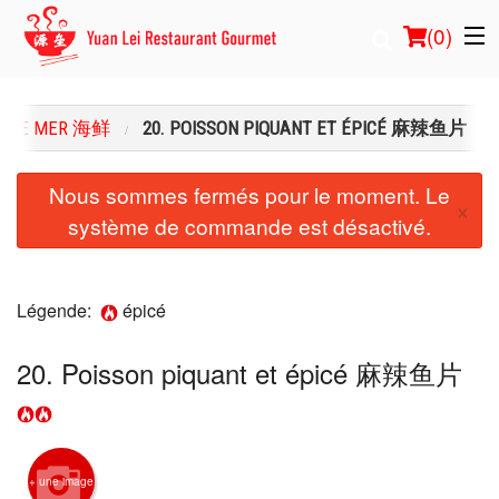
(
0
)
S DE MER 海鲜
20. POISSON PIQUANT ET ÉPICÉ 麻辣鱼片
Commander en ligne
Nous sommes fermés pour le moment. Le
×
système de commande est désactivé.
Emplacement
Français
Légende:
épicé
Connection
20. Poisson piquant et épicé 麻辣鱼片
Inscription
Panier (0)
+ une image