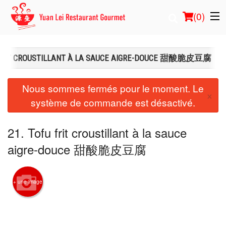
(
0
)
 FRIT CROUSTILLANT À LA SAUCE AIGRE-DOUCE 甜酸脆皮豆腐
Commander en ligne
Nous sommes fermés pour le moment. Le
×
système de commande est désactivé.
Emplacement
Français
21. Tofu frit croustillant à la sauce
aigre-douce 甜酸脆皮豆腐
Connection
Inscription
+ une image
Panier (0)