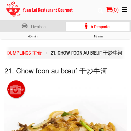
(
0
)
Livraison
à l'emporter
45 min
15 min
Commander en ligne
ES ET DUMPLINGS 主食
21. CHOW FOON AU BŒUF 干炒牛河
Emplacement
21. Chow foon au bœuf 干炒牛河
Français
Connection
+ une image
Inscription
Panier (0)