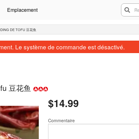
Emplacement
Rech
UDDING DE TOFU 豆花鱼
ent. Le système de commande est désactivé.
e tofu 豆花鱼
$
14.99
Commentaire