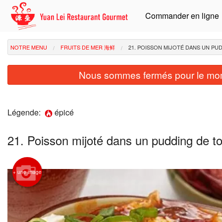
Commander en ligne
NOTRE MENU
FRUITS DE MER 海鲜
21. POISSON MIJOTÉ DANS UN P
Nous sommes fermés pour le mom
Légende:
épicé
21. Poisson mijoté dans un pudding d
+ une image