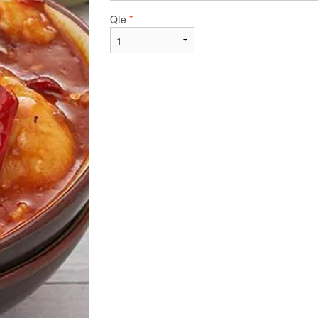
Qté
*