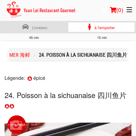
(
0
)
Livraison
à l'emporter
45 min
15 min
Commander en ligne
S DE MER 海鲜
24. POISSON À LA SICHUANAISE 四川鱼片
Emplacement
Français
Légende:
épicé
Connection
24. Poisson à la sichuanaise 四川鱼片
Inscription
Panier (0)
+ une image