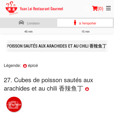
(
0
)
Livraison
à l'emporter
45 min
15 min
Commander en ligne
S DE POISSON SAUTÉS AUX ARACHIDES ET AU CHILI 香辣鱼丁
Emplacement
Français
Légende:
épicé
Connection
27. Cubes de poisson sautés aux
arachides et au chili 香辣鱼丁
Inscription
Panier (0)
+ une image