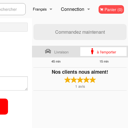
Connection
ercher
Français
Panier (0)
Inscription
Français
Commandez maintenant
English
Livraison
à l'emporter
45 min
15 min
Nos clients nous aiment!
1
avis