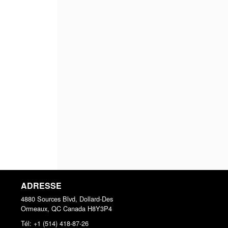
ADRESSE
4880 Sources Blvd, Dollard-Des
Ormeaux, QC
Canada
H8Y3P4
Tél:
+1 (514) 418-87-26