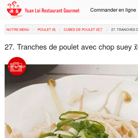
Commander en ligne
NOTRE MENU
POULET 鸡
CUBES DE POULET 鸡丁
27. TRANCHES
27. Tranches de poulet avec chop su
+ une image