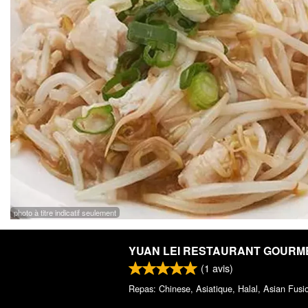
photo à titre indicatif seulement
YUAN LEI RESTAURANT GOURM
(
1
avis)
Repas: Chinese, Asiatique, Halal, Asian Fusi