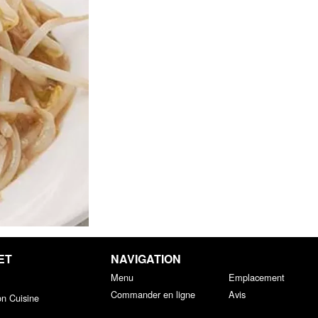
ET
NAVIGATION
Menu
Emplacement
Commander en ligne
Avis
on Cuisine