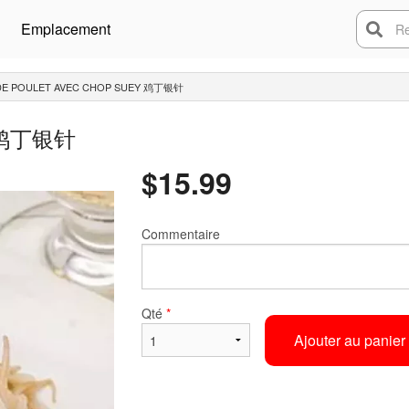
Emplacement
Rech
 DE POULET AVEC CHOP SUEY 鸡丁银针
ey 鸡丁银针
$
15.99
Commentaire
Qté
*
Ajouter au panier