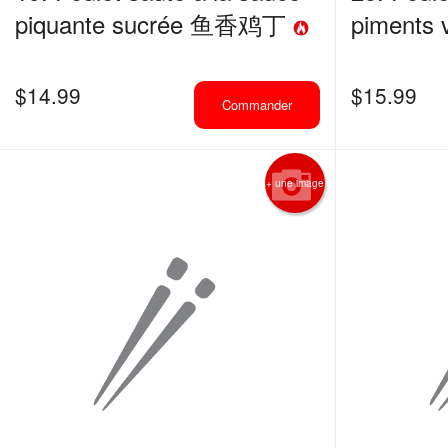
piquante sucrée 鱼香鸡丁
piment
$
14.99
$
15.99
Commander
+ une image