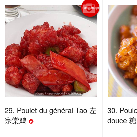
+ une image
photo à titre indicatif seulement
29. Poulet du général Tao 左
30. Poule
宗棠鸡
douce 