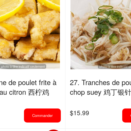
photo à titre indicatif seulement
photo à titre indicatif
ne de poulet frite à
27. Tranches de po
 au citron 西柠鸡
chop suey 鸡丁银
$
15.99
Commander