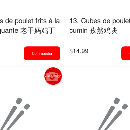
 de poulet frits à la
13. Cubes de poulet 
piquante 老干妈鸡丁
cumin 孜然鸡块
$
14.99
Commander
+ une image