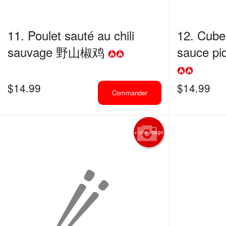
11. Poulet sauté au chili
12. Cubes
sauvage 野山椒鸡
sauce 
$
14.99
$
14.99
Commander
+ une image