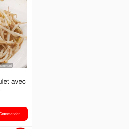
 seulement
ulet avec
针
Commander