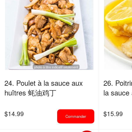
photo à titre indicatif seulement
24. Poulet à la sauce aux
26. Poitri
huîtres 蚝油鸡丁
la sauce
$
14.99
$
15.99
Commander