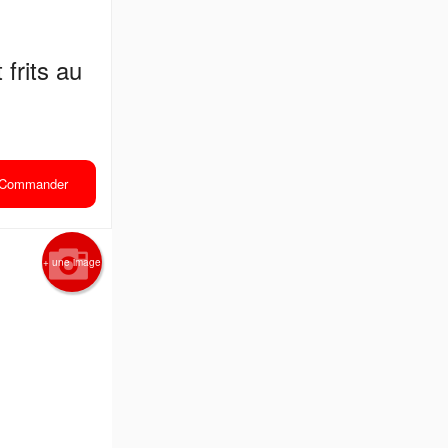
frits au
Commander
+ une image