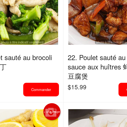
photo à titre indicatif seulement
photo à titre indicatif
t sauté au brocoli
22. Poulet sauté au 
丁
sauce aux huîtr
豆腐煲
$
15.99
Commander
+ une image