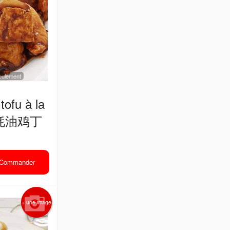
 seulement
tofu à la
es 蚝油鸡丁
Commander
+ une image