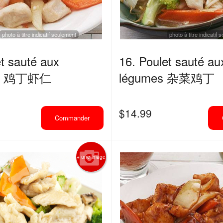
photo à titre indicatif seulement
photo à titre indicatif
et sauté aux
16. Poulet sauté au
tes 鸡丁虾仁
légumes 杂菜鸡丁
$
14.99
Commander
+ une image