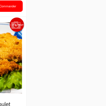
Commander
+ une image
 seulement
ulet