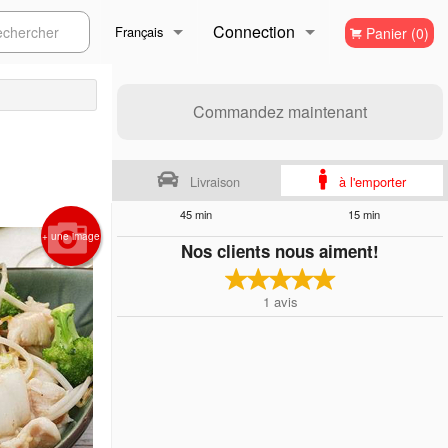
Connection
ercher
Français
Panier (0)
Inscription
Français
Commandez maintenant
English
Livraison
à l'emporter
45 min
15 min
+ une image
Nos clients nous aiment!
1
avis