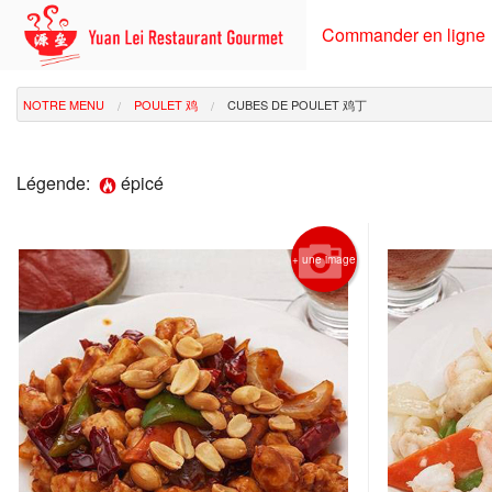
Commander en ligne
NOTRE MENU
POULET 鸡
CUBES DE POULET 鸡丁
Légende:
épicé
+ une image