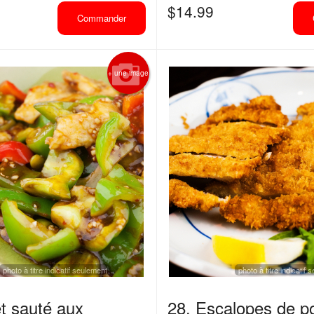
$
14.99
Commander
+ une image
photo à titre indicatif seulement
photo à titre indicatif
et sauté aux
28. Escalopes de po