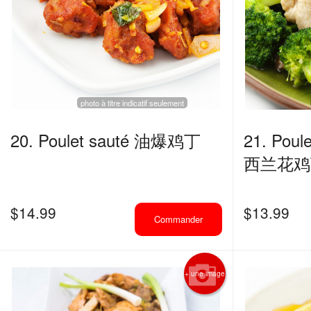
photo à titre indicatif seulement
20. Poulet sauté 油爆鸡丁
21. Poule
西兰花鸡
$
14.99
$
13.99
Commander
+ une image