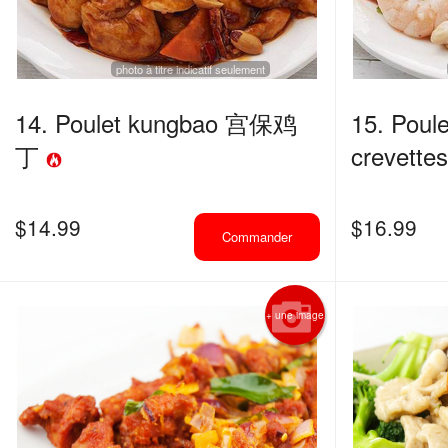
photo à titre indicatif seulement
14. Poulet kungbao 宫保鸡
15. Poul
丁
crevet
$
14.99
$
16.99
Commander
+ une image