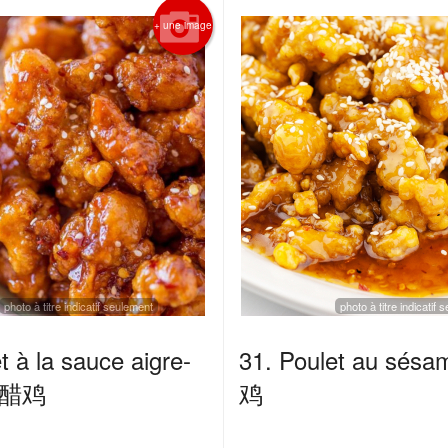
+ une image
photo à titre indicatif seulement
photo à titre indicatif
t à la sauce aigre-
31. Poulet au sé
糖醋鸡
鸡