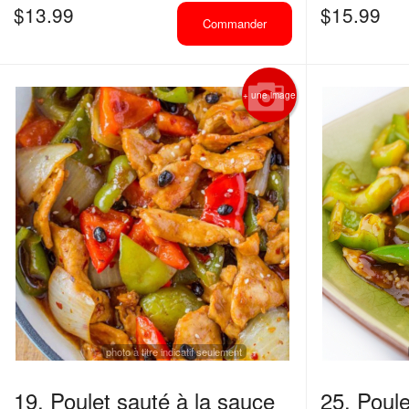
$
13.99
$
15.99
Commander
+ une image
photo à titre indicatif seulement
19. Poulet sauté à la sauce
25. Poul