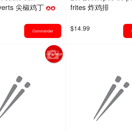
s verts 尖椒鸡丁
frites 炸鸡排
$
14.99
Commander
+ une image