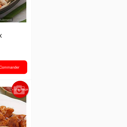
 seulement
x
Commander
+ une image