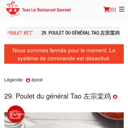
(
0
)
 DE POULET 鸡丁
29. POULET DU GÉNÉRAL TAO 左宗棠鸡
Commander en ligne
Nous sommes fermés pour le moment. Le
×
système de commande est désactivé.
Emplacement
Français
Légende:
épicé
Connection
29. Poulet du général Tao 左宗棠鸡
Inscription
Panier (0)
+ une image