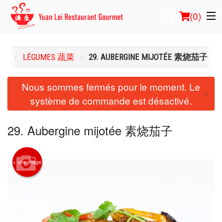
(
0
)
NU
LÉGUMES 蔬菜
29. AUBERGINE MIJOTÉE 素烧茄子
Commander en ligne
Nous sommes fermés pour le moment. Le
×
système de commande est désactivé.
Emplacement
Français
29. Aubergine mijotée 素烧茄子
Connection
+ une image
Inscription
Panier (0)