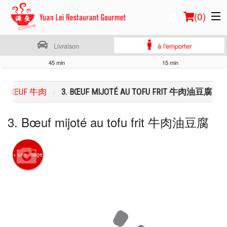
(
0
)
Livraison
à l'emporter
45 min
15 min
Commander en ligne
BŒUF 牛肉
3. BŒUF MIJOTÉ AU TOFU FRIT 牛肉油豆腐
Emplacement
3. Bœuf mijoté au tofu frit 牛肉油豆腐
Français
Connection
+ une image
Inscription
Panier (0)