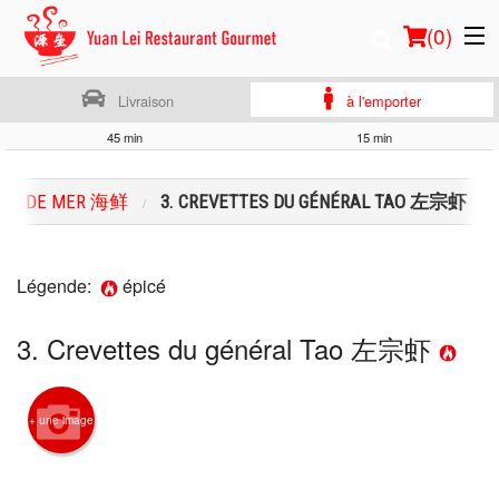
(
0
)
Livraison
à l'emporter
45 min
15 min
Commander en ligne
ITS DE MER 海鲜
3. CREVETTES DU GÉNÉRAL TAO 左宗虾
Emplacement
Français
Légende:
épicé
Connection
3. Crevettes du général Tao 左宗虾
Inscription
+ une image
Panier (0)