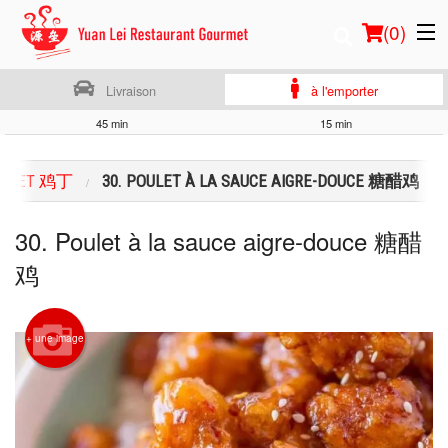
(
0
)
Livraison
à l'emporter
45 min
15 min
Commander en ligne
OULET 鸡丁
30. POULET À LA SAUCE AIGRE-DOUCE 糖醋鸡
Emplacement
30. Poulet à la sauce aigre-douce 糖醋
Français
鸡
Connection
+ une image
Inscription
Panier (0)