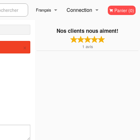
Connection
ercher
Français
Panier (0)
Inscription
Français
Nos clients nous aiment!
×
1
avis
English