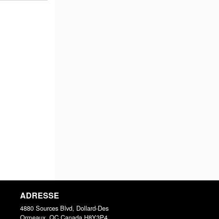
ADRESSE
4880 Sources Blvd, Dollard-Des
Ormeaux, QC
Canada
H8Y3P4