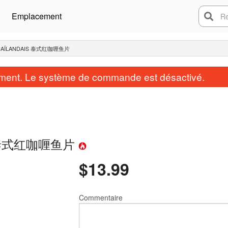
Emplacement
Rech
 THAÏLANDAIS 泰式红咖喱鱼片
ent. Le système de commande est désactivé.
ndais 泰式红咖喱鱼片
$
13.99
Commentaire