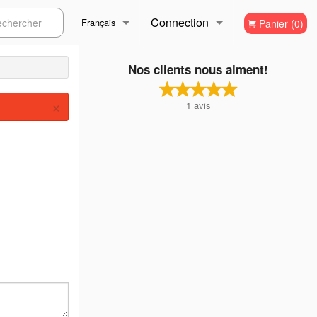
Connection
ercher
Français
Panier (0)
Inscription
Français
Nos clients nous aiment!
×
1
avis
English