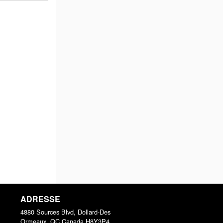
ADRESSE
4880 Sources Blvd, Dollard-Des
Ormeaux, QC
Canada
H8Y3P4