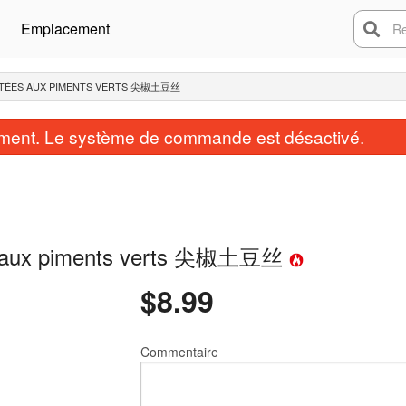
Emplacement
Rech
UTÉES AUX PIMENTS VERTS 尖椒土豆丝
ent. Le système de commande est désactivé.
es aux piments verts 尖椒土豆丝
$
8.99
Commentaire