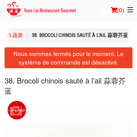
(
0
)
GUMES 蔬菜
38. BROCOLI CHINOIS SAUTÉ À L’AIL 蒜蓉芥蓝
Commander en ligne
Nous sommes fermés pour le moment. Le
×
système de commande est désactivé.
Emplacement
Français
38. Brocoli chinois sauté à l’ail 蒜蓉芥
蓝
Connection
Inscription
+ une image
Panier (0)