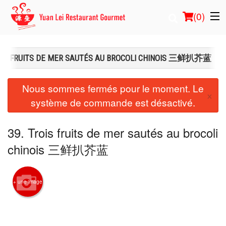
(
0
)
ROIS FRUITS DE MER SAUTÉS AU BROCOLI CHINOIS 三鲜扒芥蓝
Commander en ligne
Nous sommes fermés pour le moment. Le
×
système de commande est désactivé.
Emplacement
Français
39. Trois fruits de mer sautés au brocoli
chinois 三鲜扒芥蓝
Connection
Inscription
+ une image
Panier (0)