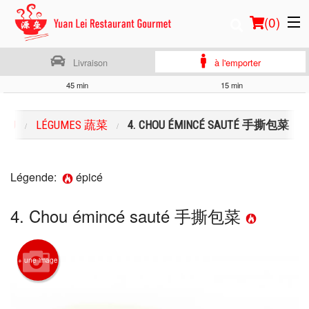
(
0
)
Livraison
à l'emporter
45 min
15 min
Commander en ligne
ENU
LÉGUMES 蔬菜
4. CHOU ÉMINCÉ SAUTÉ 手撕包菜
Emplacement
Français
Légende:
épicé
Connection
4. Chou émincé sauté 手撕包菜
Inscription
+ une image
Panier (0)