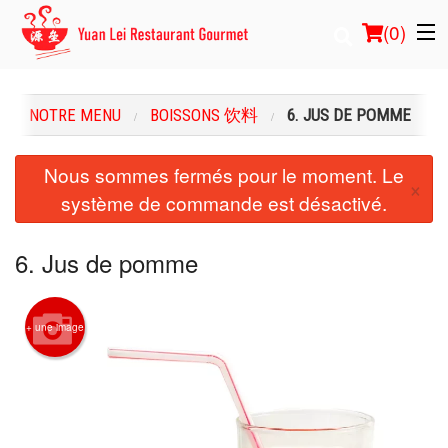
(
0
)
NOTRE MENU
BOISSONS 饮料
6. JUS DE POMME
Commander en ligne
Nous sommes fermés pour le moment. Le
×
système de commande est désactivé.
Emplacement
Français
6. Jus de pomme
Connection
+ une image
Inscription
Panier (0)