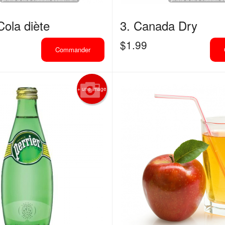
Cola diète
3. Canada Dry
$
1.99
Commander
+ une image