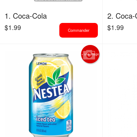
1. Coca-Cola
2. Coca-
$
1.99
$
1.99
Commander
+ une image