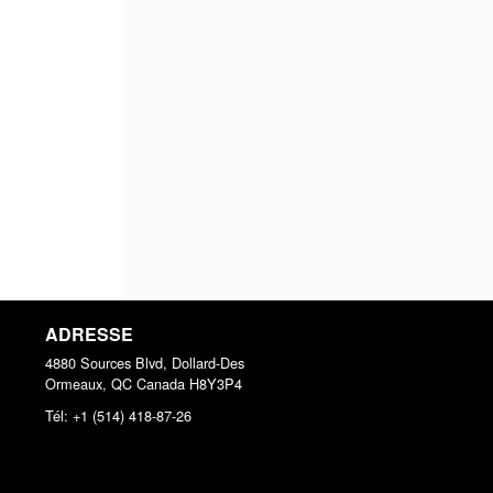
ADRESSE
4880 Sources Blvd, Dollard-Des
Ormeaux, QC
Canada
H8Y3P4
Tél:
+1 (514) 418-87-26