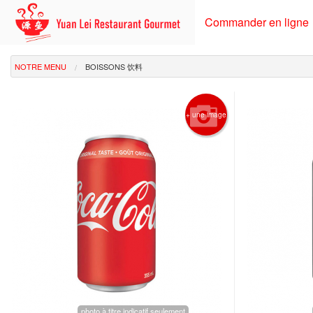
Commander en ligne
NOTRE MENU
BOISSONS 饮料
+ une image
photo à titre indicatif seulement