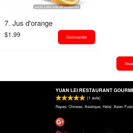
photo à titre indicatif seulement
7. Jus d'orange
$
1.99
Commander
Vous
YUAN LEI RESTAURANT GOURM
(
1
avis)
Repas: Chinese, Asiatique, Halal, Asian Fusi