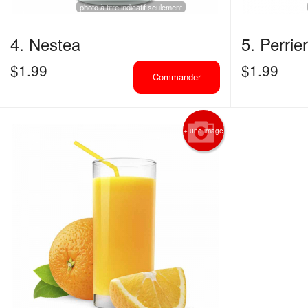
photo à titre indicatif seulement
4. Nestea
5. Perrier
$
1.99
$
1.99
Commander
+ une image