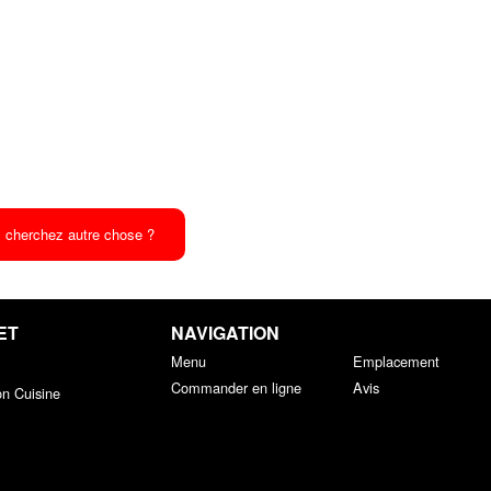
 cherchez autre chose ?
ET
NAVIGATION
Menu
Emplacement
Commander en ligne
Avis
on Cuisine