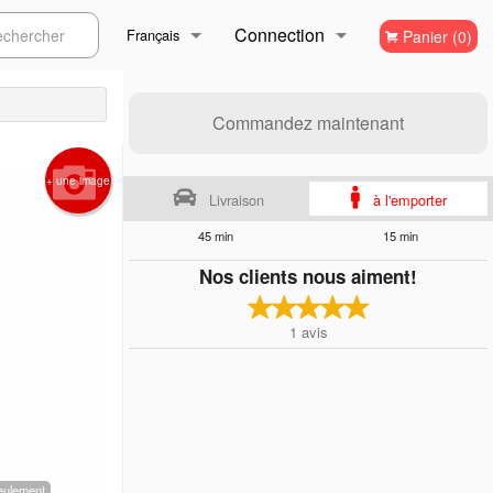
Connection
ercher
Français
Panier (0)
Inscription
Français
Commandez maintenant
English
+ une image
Livraison
à l'emporter
45 min
15 min
Nos clients nous aiment!
1
avis
 seulement