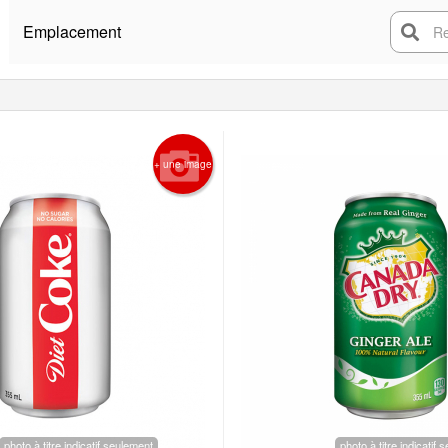
Emplacement
Rech
+ une image
photo à titre indicatif seulement
photo à titre indicatif