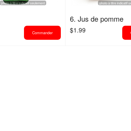
photo à titre indicatif seulement
photo à titre indicatif
6. Jus de pomme
$
1.99
Commander