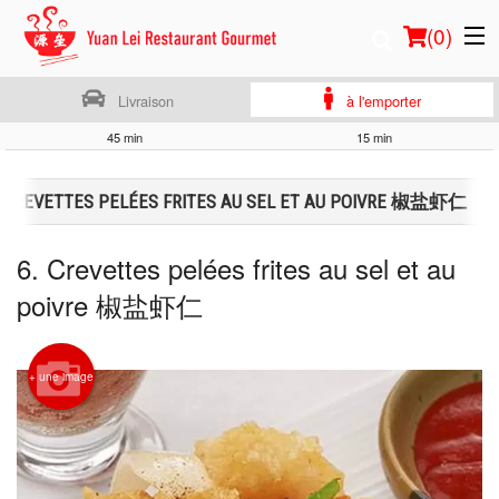
(
0
)
Livraison
à l'emporter
45 min
15 min
Commander en ligne
. CREVETTES PELÉES FRITES AU SEL ET AU POIVRE 椒盐虾仁
Emplacement
6. Crevettes pelées frites au sel et au
Français
poivre 椒盐虾仁
Connection
+ une image
Inscription
Panier (0)