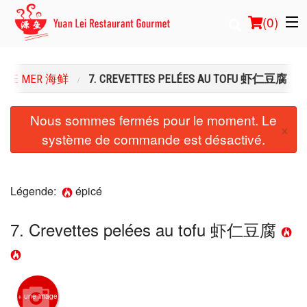
(
0
)
TS DE MER 海鲜
7. CREVETTES PELÉES AU TOFU 虾仁豆腐
Commander en ligne
Nous sommes fermés pour le moment. Le
×
système de commande est désactivé.
Emplacement
Français
Légende:
épicé
Connection
7. Crevettes pelées au tofu 虾仁豆腐
Inscription
Panier (0)
+ une image