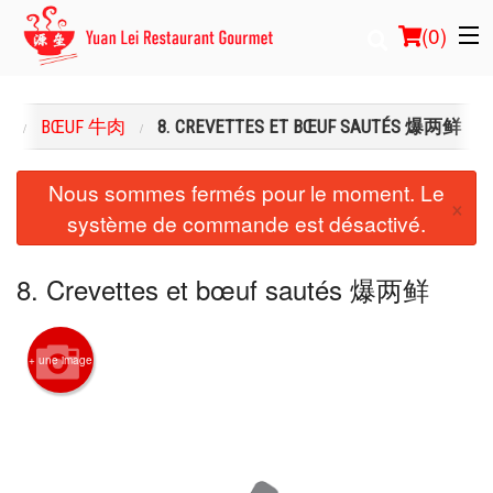
(
0
)
U
BŒUF 牛肉
8. CREVETTES ET BŒUF SAUTÉS 爆两鲜
Commander en ligne
Nous sommes fermés pour le moment. Le
×
système de commande est désactivé.
Emplacement
Français
8. Crevettes et bœuf sautés 爆两鲜
Connection
+ une image
Inscription
Panier (0)