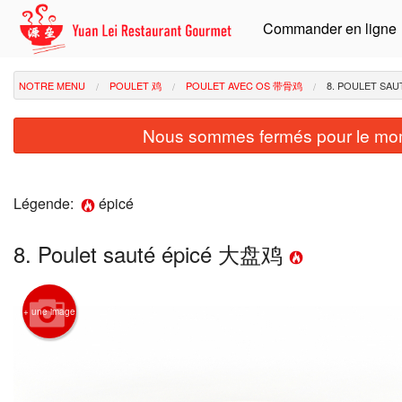
Commander en ligne
NOTRE MENU
POULET 鸡
POULET AVEC OS 带骨鸡
8. POULET SA
Nous sommes fermés pour le mom
Légende:
épicé
8. Poulet sauté épicé 大盘鸡
+ une image