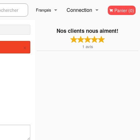
Connection
ercher
Français
Panier (0)
Inscription
Français
Nos clients nous aiment!
×
1
avis
English