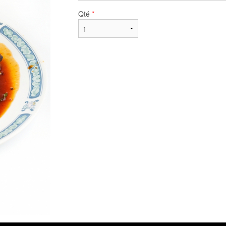
Qté
*