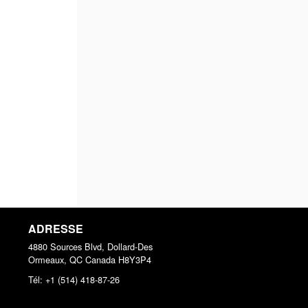
ADRESSE
4880 Sources Blvd, Dollard-Des
Ormeaux, QC
Canada
H8Y3P4
Tél:
+1 (514) 418-87-26