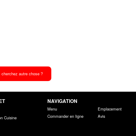
 cherchez autre chose ?
ET
NAVIGATION
Menu
Emplacement
Commander en ligne
Avis
on Cuisine