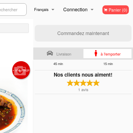
Connection
ercher
Français
Panier (0)
Inscription
Français
Commandez maintenant
English
Livraison
à l'emporter
45 min
15 min
+ une image
Nos clients nous aiment!
1
avis