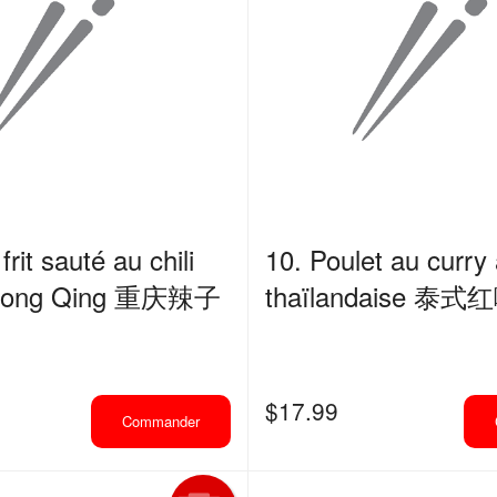
frit sauté au chili
10. Poulet au curry 
Chong Qing 重庆辣子
thaïlandaise 
$
17.99
Commander