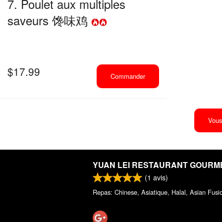
7. Poulet aux multiples
saveurs 馋味鸡
$
17.99
Commander
Vous
YUAN LEI RESTAURANT GOURM
(
1
avis)
Repas: Chinese, Asiatique, Halal, Asian Fusi