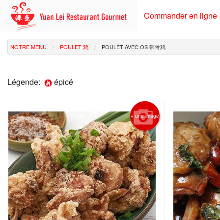
Commander en ligne
NOTRE MENU
POULET 鸡
POULET AVEC OS 带骨鸡
Légende:
épicé
+ une image