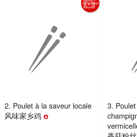
+ une image
2. Poulet à la saveur locale
3. Poulet
风味家乡鸡
champign
vermicel
香菇粉丝