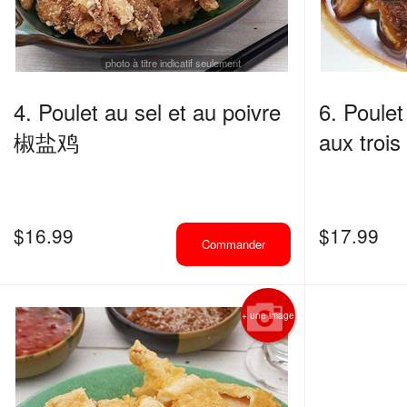
photo à titre indicatif seulement
4. Poulet au sel et au poivre
6. Poulet
椒盐鸡
aux tro
$
16.99
$
17.99
Commander
+ une image