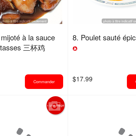
photo à titre indicatif seulement
photo à titre indicatif
 mijoté à la sauce
8. Poulet sauté é
is tasses 三杯鸡
$
17.99
Commander
+ une image