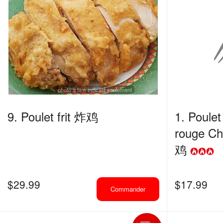
photo à titre indicatif seulement
9. Poulet frit 炸鸡
1. Poulet 
rouge 
鸡
$
29.99
$
17.99
Commander