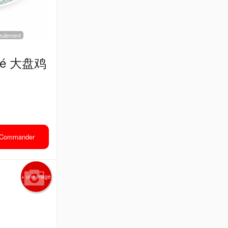
 seulement
picé 大盘鸡
Commander
+ une image