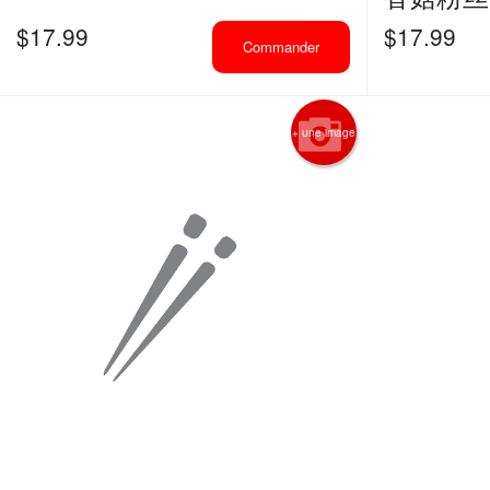
$
17.99
$
17.99
Commander
+ une image