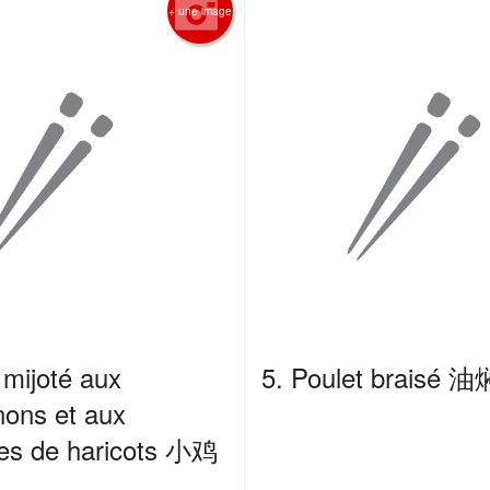
+ une image
 mijoté aux
5. Poulet braisé 
ons et aux
les de haricots 小鸡