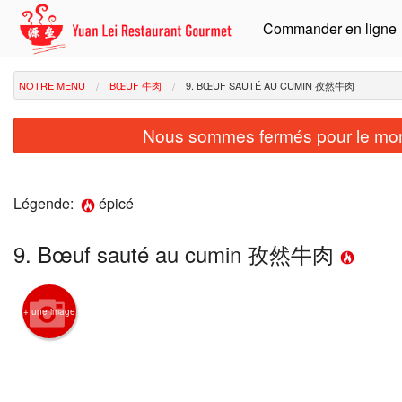
Commander en ligne
NOTRE MENU
BŒUF 牛肉
9. BŒUF SAUTÉ AU CUMIN 孜然牛肉
Nous sommes fermés pour le mom
Légende:
épicé
9. Bœuf sauté au cumin 孜然牛肉
+ une image