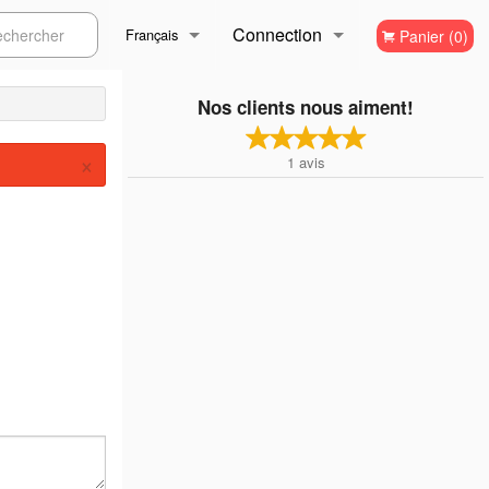
Connection
ercher
Français
Panier (0)
Inscription
Français
Nos clients nous aiment!
×
1
avis
English