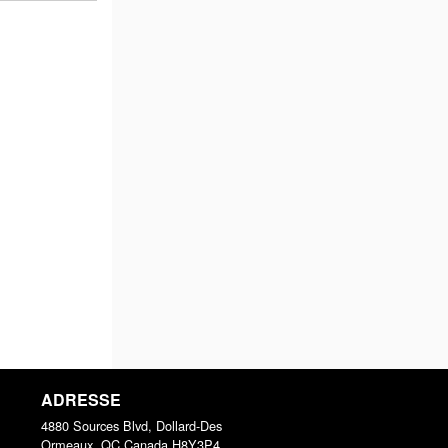
ADRESSE
4880 Sources Blvd, Dollard-Des
Ormeaux, QC
Canada
H8Y3P4