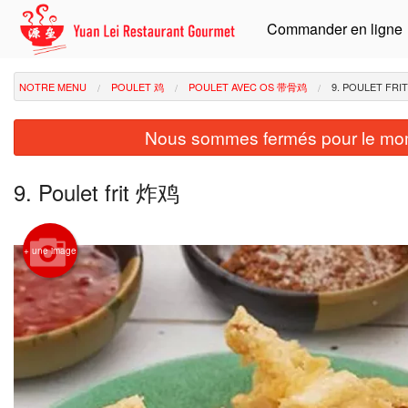
Commander en ligne
NOTRE MENU
POULET 鸡
POULET AVEC OS 带骨鸡
9. POULET FRI
Nous sommes fermés pour le mom
9. Poulet frit 炸鸡
+ une image