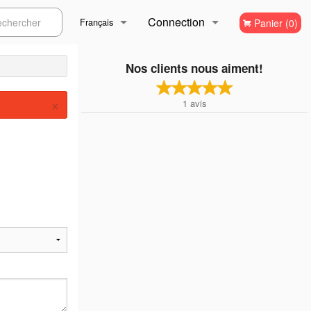
Connection
ercher
Français
Panier (0)
Inscription
Français
Nos clients nous aiment!
×
1
avis
English