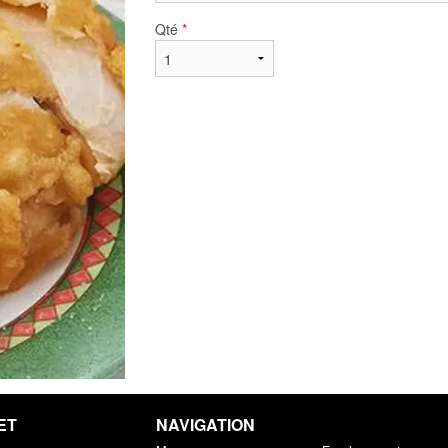
Qté
*
ET
NAVIGATION