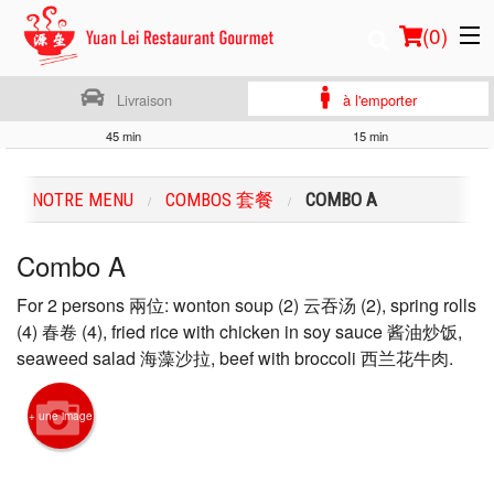
(
0
)
Livraison
à l'emporter
45 min
15 min
Commander en ligne
NOTRE MENU
COMBOS 套餐
COMBO A
Emplacement
Combo A
Français
For 2 persons 兩位: wonton soup (2) 云吞汤 (2), spring rolls
Connection
(4) 春卷 (4), fried rice with chicken in soy sauce 酱油炒饭,
seaweed salad 海藻沙拉, beef with broccoli 西兰花牛肉.
Inscription
+ une image
Panier (0)