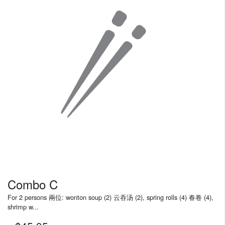
Combo C
For 2 persons 兩位: wonton soup (2) 云吞汤 (2), spring rolls (4) 春卷 (4),
shrimp w...