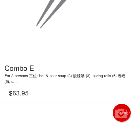
Combo E
For 3 persons 三位: hot & sour soup (3) 酸辣汤 (3), spring rolls (6) 春卷
(6), s...
$
63.95
+ une image