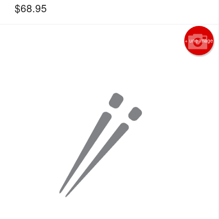
$
68.95
+ une image