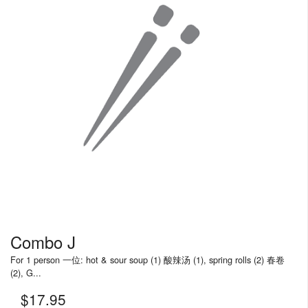
Rechercher
Combo J
For 1 person 一位: hot & sour soup (1) 酸辣汤 (1), spring rolls (2) 春卷
(2), G...
$
17.95