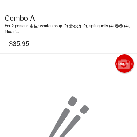
Combo A
For 2 persons 兩位: wonton soup (2) 云吞汤 (2), spring rolls (4) 春卷 (4),
fried ri...
$
35.95
+ une image