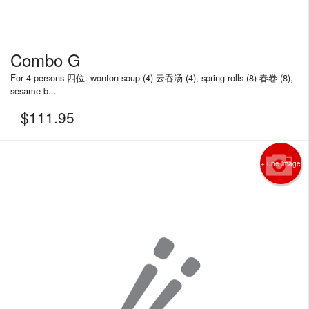
Combo G
For 4 persons 四位: wonton soup (4) 云吞汤 (4), spring rolls (8) 春卷 (8),
sesame b...
$
111.95
+ une image