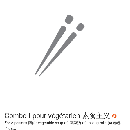
Combo I pour végétarien 素食主义
For 2 persons 兩位: vegetable soup (2) 蔬菜汤 (2), spring rolls (4) 春卷
(4), s...