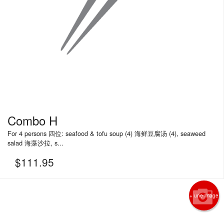
Combo H
For 4 persons 四位: seafood & tofu soup (4) 海鲜豆腐汤 (4), seaweed
salad 海藻沙拉, s...
$
111.95
+ une image