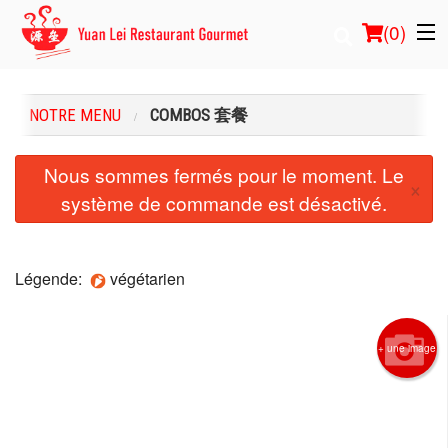
(
0
)
NOTRE MENU
COMBOS 套餐
Commander en ligne
Nous sommes fermés pour le moment. Le
×
système de commande est désactivé.
Emplacement
Français
Légende:
végétarien
Connection
Inscription
+ une image
Panier (0)