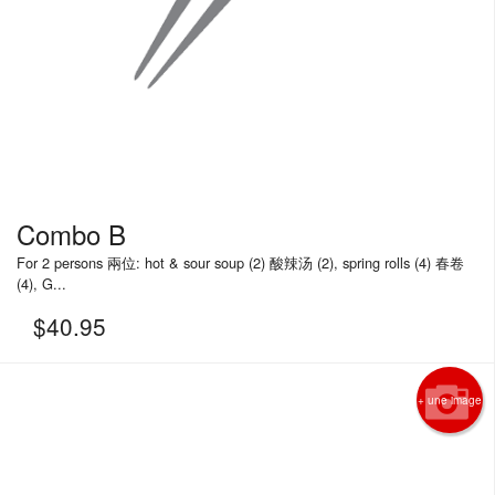
Combo B
For 2 persons 兩位: hot & sour soup (2) 酸辣汤 (2), spring rolls (4) 春卷
(4), G...
$
40.95
+ une image