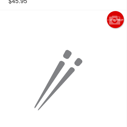
$
45.95
+ une image