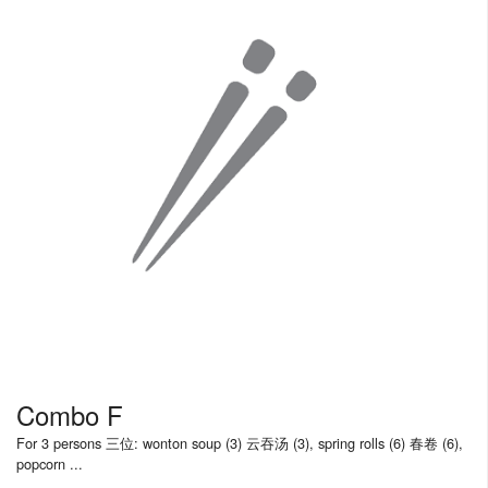
Combo F
For 3 persons 三位: wonton soup (3) 云吞汤 (3), spring rolls (6) 春卷 (6),
popcorn ...