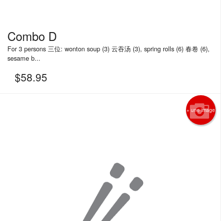
Combo D
For 3 persons 三位: wonton soup (3) 云吞汤 (3), spring rolls (6) 春卷 (6),
sesame b...
$
58.95
+ une image